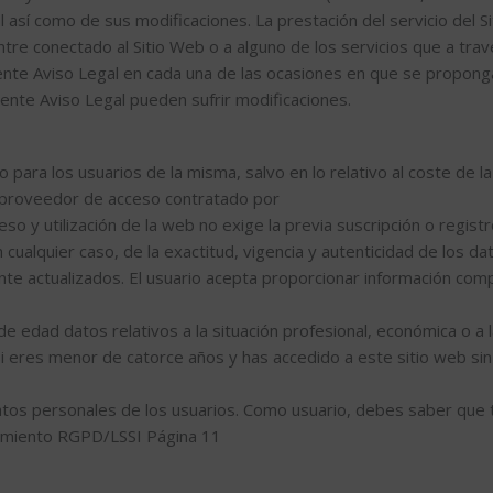
l así como de sus modificaciones. La prestación del servicio del Si
e conectado al Sitio Web o a alguno de los servicios que a través
te Aviso Legal en cada una de las ocasiones en que se proponga u
ente Aviso Legal pueden sufrir modificaciones.
o para los usuarios de la misma, salvo en lo relativo al coste de l
 proveedor de acceso contratado por
eso y utilización de la web no exige la previa suscripción o regist
cualquier caso, de la exactitud, vigencia y autenticidad de los dat
actualizados. El usuario acepta proporcionar información compl
e edad datos relativos a la situación profesional, económica o a 
 Si eres menor de catorce años y has accedido a este sitio web si
atos personales de los usuarios. Como usuario, debes saber que 
imiento RGPD/LSSI Página 11