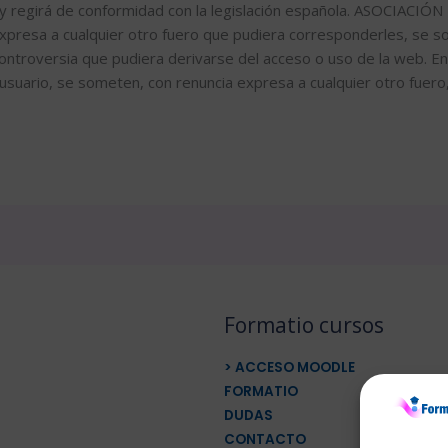
rá y regirá de conformidad con la legislación española. ASOCI
xpresa a cualquier otro fuero que pudiera corresponderles, se so
 controversia que pudiera derivarse del acceso o uso de la web. En
l usuario, se someten, con renuncia expresa a cualquier otro fuero,
Formatio cursos
> ACCESO MOODLE
FORMATIO
DUDAS
CONTACTO