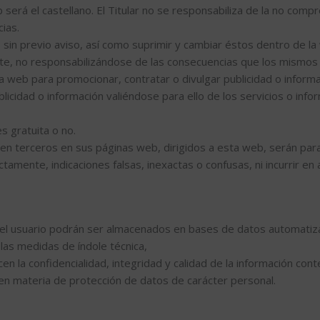
web será el castellano. El Titular no se responsabiliza de la no com
ias.
os sin previo aviso, así como suprimir y cambiar éstos dentro de 
mente, no responsabilizándose de las consecuencias que los mismos
la web para promocionar, contratar o divulgar publicidad o inform
 publicidad o información valiéndose para ello de los servicios o in
s gratuita o no.
en terceros en sus páginas web, dirigidos a esta web, serán para
tamente, indicaciones falsas, inexactas o confusas, ni incurrir en 
l usuario podrán ser almacenados en bases de datos automatiza
 las medidas de índole técnica,
en la confidencialidad, integridad y calidad de la información co
en materia de protección de datos de carácter personal.