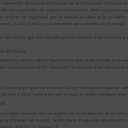
 consentido que pueda efectuarse de la información contenida en
Titular no responderá de ninguna consecuencia, daño o perjuicio q
s errores de seguridad, que se puedan producir ni de los daños
ftware), o a los ficheros o documentos almacenados en el mismo,
or del usuario que sea utilizado para la conexión a los servicios y
das del mismo
fiabilidad y rapidez de los hiperenlaces que se incorporen en la 
ni se responsabiliza de los contenidos o servicios a los que pued
virus o demás programas informáticos que deterioren o puedan det
 a su web u otras webs a las que se haya accedido mediante enla
IE”
nologías similares que se regirán por lo establecido en la Políti
d e intimidad del usuario, siendo parte integrante del presente A
imiento RGPD/LSSI Página 12