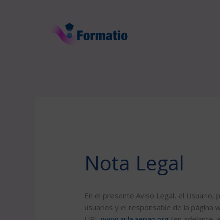
Ir
al
contenido
Nota Legal
En el presente Aviso Legal, el Usuario, 
usuarios y el responsable de la página w
URL
www.aula.aepap.org
(en adelante,