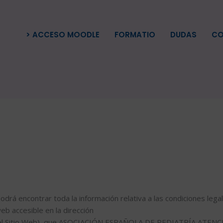
> ACCESO MOODLE
FORMATIO
DUDAS
CO
podrá encontrar toda la información relativa a las condiciones lega
eb accesible en la dirección
 el Sitio Web), que ASOCIACIÓN ESPAÑOLA DE PEDIATRÍA ATENCIÓ